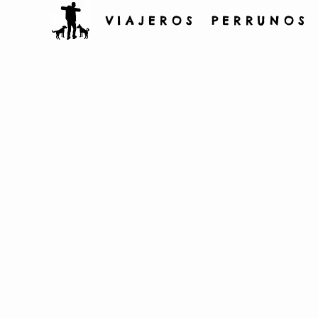
V I A J E R O S P E R R U N O S