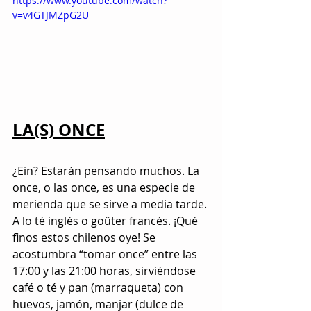
https://www.youtube.com/watch?
v=v4GTJMZpG2U
LA(S) ONCE
¿Ein? Estarán pensando muchos. La 
once, o las once, es una especie de 
merienda que se sirve a media tarde. 
A lo té inglés o goûter francés. ¡Qué 
finos estos chilenos oye! Se 
acostumbra “tomar once” entre las 
17:00 y las 21:00 horas, sirviéndose 
café o té y pan (marraqueta) con 
huevos, jamón, manjar (dulce de 