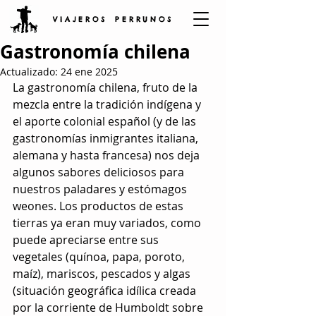
V I A J E R O S P E R R U N O S
Gastronomía chilena
Actualizado:
24 ene 2025
La gastronomía chilena, fruto de la 
mezcla entre la tradición indígena y 
el aporte colonial español (y de las 
gastronomías inmigrantes italiana, 
alemana y hasta francesa) nos deja 
algunos sabores deliciosos para 
nuestros paladares y estómagos 
weones. Los productos de estas 
tierras ya eran muy variados, como 
puede apreciarse entre sus 
vegetales (quínoa, papa, poroto, 
maíz), mariscos, pescados y algas 
(situación geográfica idílica creada 
por la corriente de Humboldt sobre 