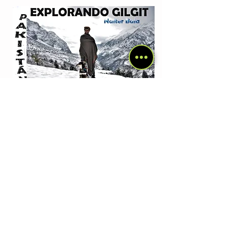
Explorando Gilgit. Pakistán (III)
(
22
.11.2019 -
28
.11.2019)
Del Himalaya pakistaní a India. Pakistán
(IV)
(
2
8
.11.2019 - 04
.12.2019)