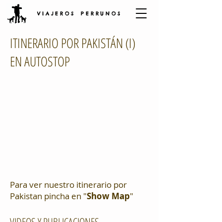
V I A J E R O S P E R R U N O S
ITINERARIO POR PAKISTÁN (I)
EN AUTOSTOP
Para ver nuestro itinerario por
Pakistan pincha en "
Show Map
"
VIDEOS Y PUBLICACIONES