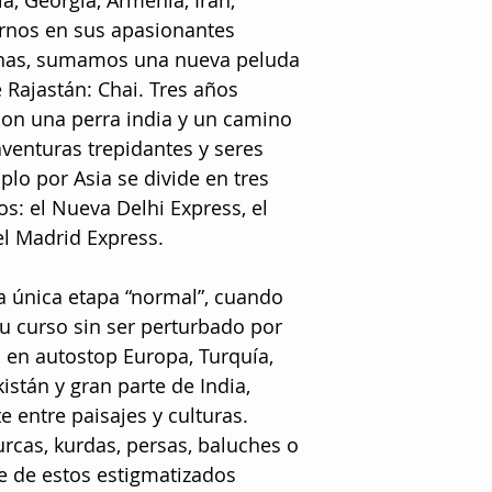
a, Georgia, Armenia, Irán,
irnos en sus apasionantes
unas, sumamos una nueva peluda
e Rajastán: Chai. Tres años
on una perra india y un camino
venturas trepidantes y seres
plo por Asia se divide en tres
os: el Nueva Delhi Express, el
el Madrid Express.
La única etapa “normal”, cuando
u curso sin ser perturbado por
 en autostop Europa, Turquía,
istán y gran parte de India,
e entre paisajes y culturas.
rcas, kurdas, persas, baluches o
 de estos estigmatizados