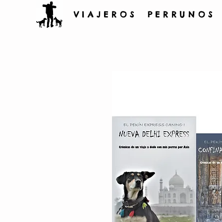
V I A J E R O S P E R R U N O S