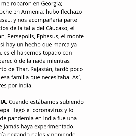
; me robaron en Georgia;
coche en Armenia; hubo flechazo
esa… y nos acompañaría parte
ios de la talla del Cáucaso, el
an, Persepolis, Ephesus, el monte
o si hay un hecho que marca ya
a, es el habernos topado con
pareció de la nada mientras
o de Thar, Rajastán, tardó poco
esa familia que necesitaba. Así,
es por India.
IA
. Cuando estábamos subiendo
epal llegó el coronavirus y lo
 de pandemia en India fue una
ue jamás haya experimentado.
cía pegando palos y poniendo