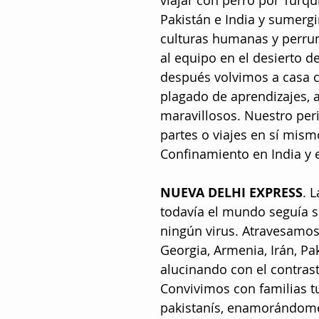
viajar con perro por Turquí
Pakistán e India y sumerg
culturas humanas y perr
al equipo en el desierto d
después volvimos a casa c
plagado de aprendizajes, a
maravillosos. Nuestro peri
partes o viajes en sí mism
Confinamiento en India y 
NUEVA DELHI EXPRESS
. 
todavía el mundo seguía s
ningún virus. Atravesamos
Georgia, Armenia, Irán, Pak
alucinando con el contrast
Convivimos con familias tu
pakistanís, enamorándome