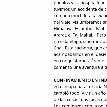
pueblos y su hospitalidad
tuvimos un accidente de 
con una mochilera taiwan
del viaje; vislumbramos sit
Himalaya, Estambul, Isfah
Ararat, el Taj Mahal… Per
no esta etapa, sino mi vid
Chai. Esta cachorra, que a
acampábamos en el desiert
en conquistarnos. Éramos 
comenzó una aventura a tr
CONFINAMIENTO EN IND
en el mapa para ir hacia N
cambió todo. Vivir un año
de las cosas más locas q
Los comienzos con la poli