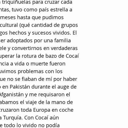
n triquiñuelas para cruzar cada
ntas, tuvo como país estrella a
s meses hasta que pudimos
 cultural (qué cantidad de grupos
igos hechos y sucesos vividos. El
er adoptados por una familia
a tele y convertirnos en verdaderas
superar la rotura de bazo de Cocaí
cia a vida o muerte fueron
 tuvimos problemas con los
 que no se fiaban de mí por haber
en Pakistán durante el auge de
 Afganistán y me requisaron el
Acabamos el viaje de la mano de
cruzaron toda Europa en coche
a Turquía. Con Cocaí aún
e todo lo vivido no podía