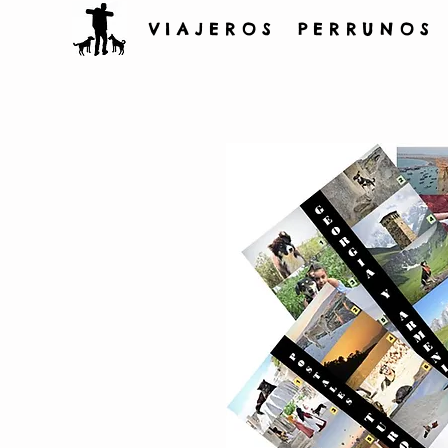
V I A J E R O S P E R R U N O S