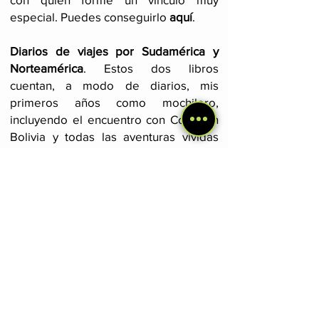
especial. Puedes conseguirlo
aquí
.
Diarios de viajes por Sudamérica y
Norteamérica
. Estos dos libros
cuentan, a modo de diarios, mis
primeros años como mochilero,
incluyendo el encuentro con Cocaí en
Bolivia y todas las aventuras vividas
con ella. Hago especial énfasis en la
conexión con la naturaleza y las
personas que nos brindó el camino.
Leer más
aquí
.
Súmate a la newsletter
Únete a nuestra iniciativa y recibe
novedades sobre viajes, perros y
viajar con perro 😉