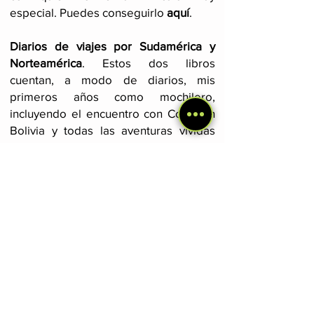
especial. Puedes conseguirlo
aquí
.
Diarios de viajes por Sudamérica y
Norteamérica
. Estos dos libros
cuentan, a modo de diarios, mis
primeros años como mochilero,
incluyendo el encuentro con Cocaí en
Bolivia y todas las aventuras vividas
con ella. Hago especial énfasis en la
conexión con la naturaleza y las
personas que nos brindó el camino.
Leer más
aquí
.
Súmate a la newsletter
Únete a nuestra iniciativa y recibe
novedades sobre viajes, perros y
viajar con perro 😉