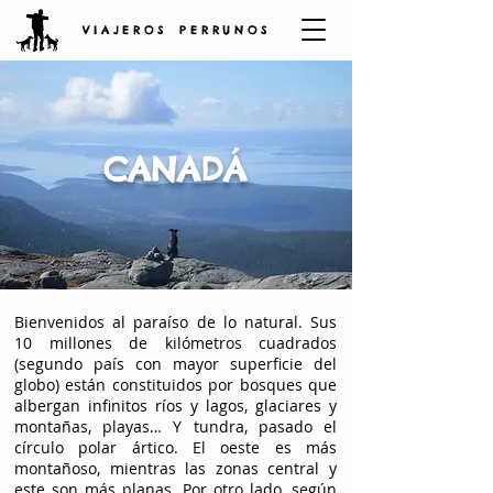
V I A J E R O S P E R R U N O S
CANADÁ
Bienvenidos al paraíso de lo natural. Sus
10 millones de kilómetros cuadrados
(segundo país con mayor superficie del
globo) están constituidos por bosques que
albergan infinitos ríos y lagos, glaciares y
montañas, playas… Y tundra, pasado el
círculo polar ártico. El oeste es más
montañoso, mientras las zonas central y
este son más planas. Por otro lado, según