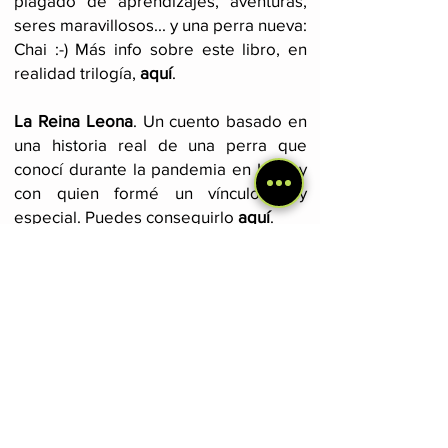
plagado de aprendizajes, aventuras,
seres maravillosos... y una perra nueva:
Chai :-) Más info sobre este libro, en
realidad trilogía,
aquí
.
La Reina Leona
. Un cuento basado en
una historia real de una perra que
conocí durante la pandemia en India y
con quien formé un vínculo muy
especial. Puedes conseguirlo
aquí
.
Diarios de viajes por Sudamérica y
Norteamérica
. Estos dos libros
cuentan, a modo de diarios, mis
primeros años como mochilero,
incluyendo el encuentro con Cocaí en
Bolivia y todas las aventuras vividas
con ella. Hago especial énfasis en la
conexión con la naturaleza y las