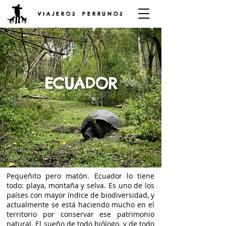
V I A J E R O S P E R R U N O S
ECUADOR
Pequeñito pero matón. Ecuador lo tiene
todo: playa, montaña y selva. Es uno de los
países con mayor índice de biodiversidad, y
actualmente se está haciendo mucho en el
territorio por conservar ese patrimonio
natural. El sueño de todo biólogo, y de todo