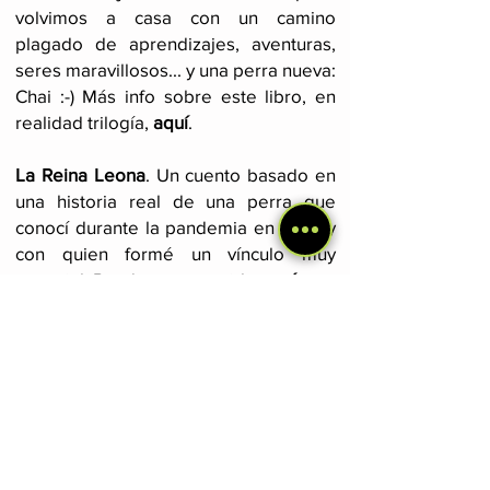
volvimos a casa con un camino
plagado de aprendizajes, aventuras,
seres maravillosos... y una perra nueva:
Chai :-) Más info sobre este libro, en
realidad trilogía,
aquí
.
La Reina Leona
. Un cuento basado en
una historia real de una perra que
conocí durante la pandemia en India y
con quien formé un vínculo muy
especial. Puedes conseguirlo
aquí
.
Diarios de viajes por Sudamérica y
Norteamérica
. Estos dos libros
cuentan, a modo de diarios, mis
primeros años como mochilero,
incluyendo el encuentro con Cocaí en
Bolivia y todas las aventuras vividas
con ella. Hago especial énfasis en la