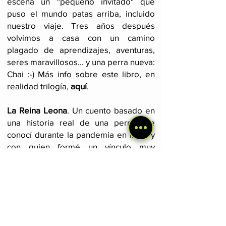
escena un "pequeño invitado" que
puso el mundo patas arriba, incluido
nuestro viaje
. Tres años después
volvimos a casa con un camino
plagado de aprendizajes, aventuras,
seres maravillosos... y una perra nueva:
Chai :-) Más info sobre este libro, en
realidad trilogía,
aquí
.
La Reina Leona
. Un cuento basado en
una historia real de una perra que
conocí durante la pandemia en India y
con quien formé un vínculo muy
especial. Puedes conseguirlo
aquí
.
Diarios de viajes por Sudamérica y
Norteamérica
. Estos dos libros
cuentan, a modo de diarios, mis
primeros años como mochilero,