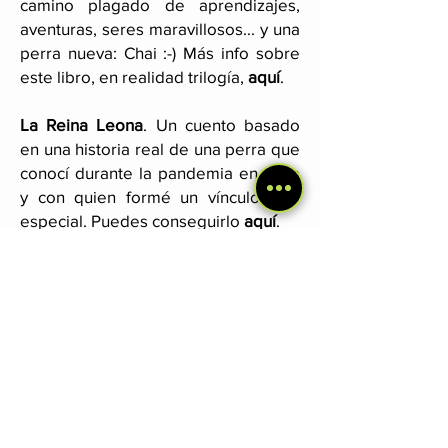
camino plagado de aprendizajes,
aventuras, seres maravillosos... y una
perra nueva: Chai :-) Más info sobre
este libro, en realidad trilogía,
aquí
.
La Reina Leona
. Un cuento basado
en una historia real de una perra que
conocí durante la pandemia en India
y con quien formé un vínculo muy
especial. Puedes conseguirlo
aquí
.
Diarios de viajes por Sudamérica y
Norteamérica
. Estos dos libros
cuentan, a modo de diarios, mis
primeros años como mochilero,
incluyendo el encuentro con Cocaí en
Bolivia y todas las aventuras vividas
con ella. Hago especial énfasis en la
conexión con la naturaleza y las