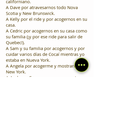
californiano.
A Dave por atravesarnos todo Nova
Scotia y New Brunswick.
A Kelly por el ride y por acogernos en su
casa.
A Cedric por acogernos en su casa como
su familia (¡y por ese ride para salir de
Quebec!).
A Sam y su familia por acogernos y por
cuidar varios días de Cocaí mientras yo
estaba en Nueva York.
A Angela por acogerme y mostrarme
New York.
A Andrea y Fersa por acogernos y tener
un reencuentro precioso.
A Aydalith por acogernos y tener un
reencuentro precioso.
A Maia por acogernos y tener un
reencuentro precioso.
A Visa por acogernos y tener un
reencuentro precioso.
A Romina por acogernos y tener un
reencuentro precioso.