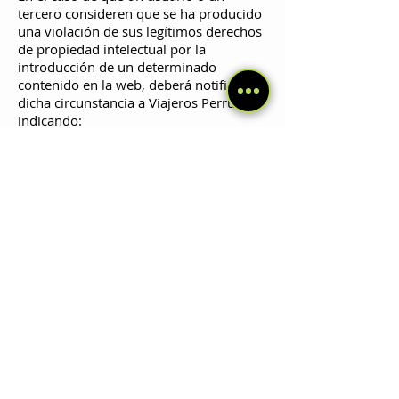
tercero consideren que se ha producido
una violación de sus legítimos derechos
de propiedad intelectual por la
introducción de un determinado
contenido en la web, deberá notificar
dicha circunstancia a Viajeros Perrunos
indicando:
· Datos personales del interesado
titular de los derechos presuntamente
infringidos, o indicar la representación
con la que actúa en caso de que la
reclamación la presente un tercero
distinto del interesado.
· Señalar los contenidos protegidos
por los derechos de propiedad
intelectual y su ubicación en la web, la
acreditación de los derechos de
propiedad intelectual señalados y
declaración expresa en la que el
interesado se responsabiliza de la
veracidad de las informaciones