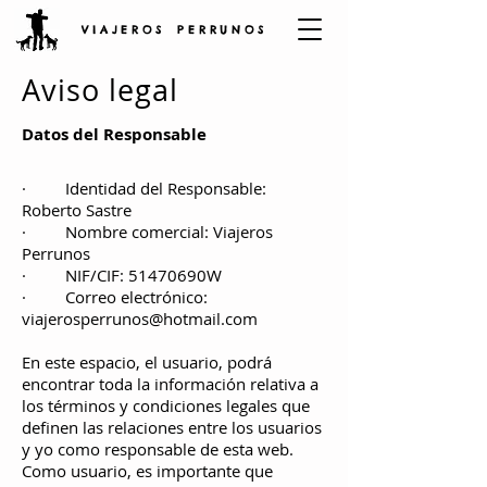
V I A J E R O S P E R R U N O S
Aviso
legal
D
atos de
l
Re
s
p
onsab
le
· Identidad del Responsable:
Roberto Sastre
· Nombre comercial: Viajeros
Perrunos
· NIF/CIF: 51470690W
· Correo electrónico:
viajerosperrunos@hotmail.com
En este espacio, el usuario, podrá
encontrar toda la información relativa a
los términos y condiciones legales que
definen las relaciones entre los usuarios
y yo como responsable de esta web.
Como usuario, es importante que