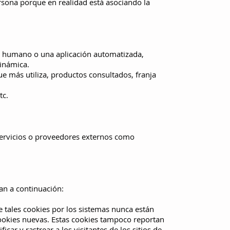
rsona porque en realidad está asociando la
n humano o una aplicación automatizada,
inámica.
e más utiliza, productos consultados, franja
tc.
 servicios o proveedores externos como
lan a continuación:
e tales cookies por los sistemas nunca están
ookies nuevas. Estas cookies tampoco reportan
car y rastrear a los visitantes de los sitios de