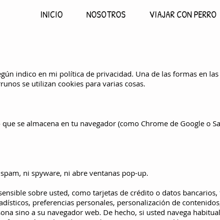
INICIO
NOSOTROS
VIAJAR CON PERRO
egún indico en mi política de privacidad. Una de las formas en la
rr
unos se utilizan cookies para varias cosas.
o que se almacena en tu navegador (como Chrome de Google o Sa
 spam, ni s
pyware, ni abre ventanas pop-up.
nsible sobre usted, como tarjetas de crédito o datos bancarios, 
adísticos, preferencias personales, personalización de contenidos,
rsona sino a su navegador web. De hecho, si usted navega habit