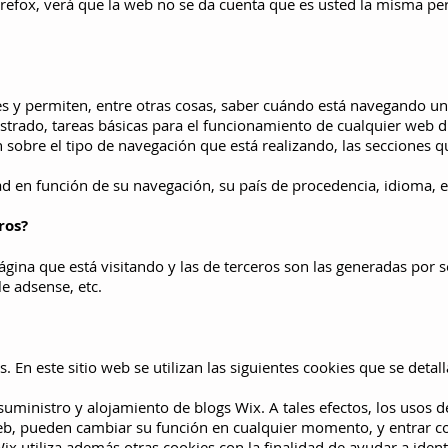
efox, verá que la web no se da cuenta que es usted la misma pe
 y permiten, entre otras cosas, saber cuándo está navegando u
trado, tareas básicas para el funcionamiento de cualquier web d
bre el tipo de navegación que está realizando, las secciones qu
 en función de su navegación, su país de procedencia, idioma, e
ros?
ágina que está visitando y las de terceros son las generadas por
e adsense, etc.
. En este sitio web se utilizan las siguientes cookies que se detal
suministro y alojamiento de blogs Wix. A tales efectos, los usos d
web, pueden cambiar su función en cualquier momento, y entrar c
 utiliza además otras cookies con la finalidad de ayudar a identifi