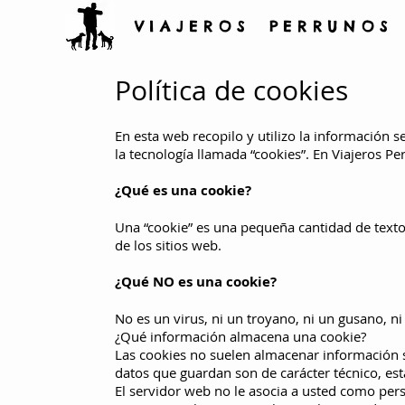
V I A J E R O S P E R R U N O S
Política de cookies
En esta web recopilo y utilizo la información s
la tecnología llamada “cookies”. En Viajeros Pe
¿Qué es una cookie?
Una “cookie” es una pequeña cantidad de text
de los sitios web.
¿Qué NO es una cookie?
No es un virus, ni un troyano, ni un gusano, ni
¿Qué información almacena una cookie?
Las cookies no suelen almacenar información se
datos que guardan son de carácter técnico, est
El servidor web no le asocia a usted como pe