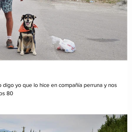
o digo yo que lo hice en compañía perruna y nos
nos 80