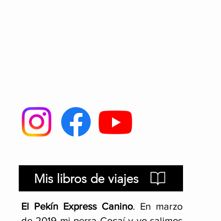
Mis libros de viajes
El Pekín Express Canino
.
En marzo
de 2019 mi perra Cocaí y yo salimos