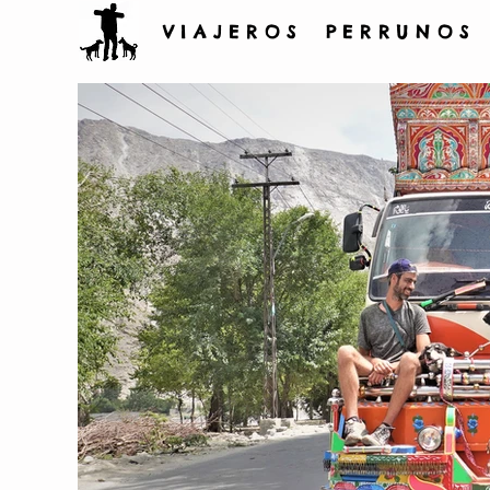
V I A J E R O S P E R R U N O S