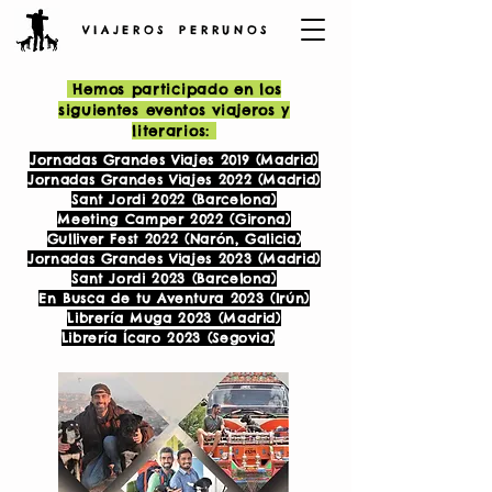
V I A J E R O S P E R R U N O S
Hemos participado en los
siguientes eventos viajeros y
literarios:
Jornadas Grandes Viajes 2019 (Madrid)
Jornadas Grandes Viajes 2022 (Madrid)
Sant Jordi 2022 (Barcelona)
Meeting Camper 2022 (Girona)
Gulliver Fest 2022 (Narón, Galicia)
Jornadas Grandes Viajes 2023 (Madrid)
Sant Jordi 2023 (Barcelona)
En Busca de tu Aventura 2023 (Irún)
Librería Muga 2023 (Madrid)
-
Librería Ícaro 2023 (Segovia)