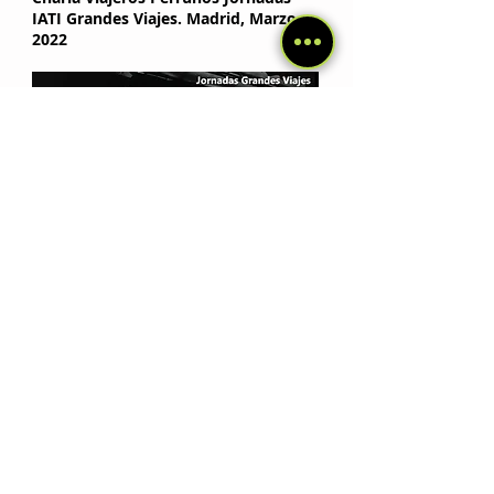
IATI Grandes Viajes. Madrid, Marzo
2022
Charla Viajeros Perrunos Jornadas
Iati Grandes Viajes. Madrid, Febrero
2019
Copyright ©
2017-2026
| Viajeros Perrunos |
Aviso
legal
|
Política de privacidad
|
Cookies