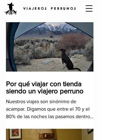
V I A J E R O S P E R R U N O S
Por qué viajar con tienda
siendo un viajero perruno
Nuestros viajes son sinónimo de
acampar. Digamos que entre el 70 y el
80% de las noches las pasamos dentro
de nuestra tienda. El resto lo co