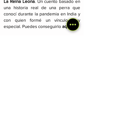
La Reina Leona
. Un cuento basado en
una historia real de una perra que
conocí durante la pandemia en India y
con quien formé un vínculo muy
especial. Puedes conseguirlo
aquí
.
Diarios de viajes por Sudamérica y
Norteamérica
. Estos dos libros
cuentan, a modo de diarios, mis
primeros años como mochilero,
incluyendo el encuentro con Cocaí en
Bolivia y todas las aventuras vividas
con ella. Hago especial énfasis en la
conexión con la naturaleza y las
personas que nos brindó el camino.
Leer más
aquí
.
Súmate a la newsletter