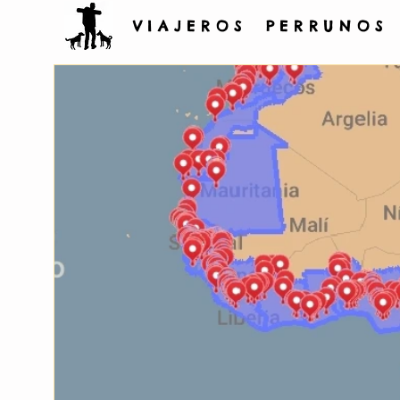
V I A J E R O S P E R R U N O S