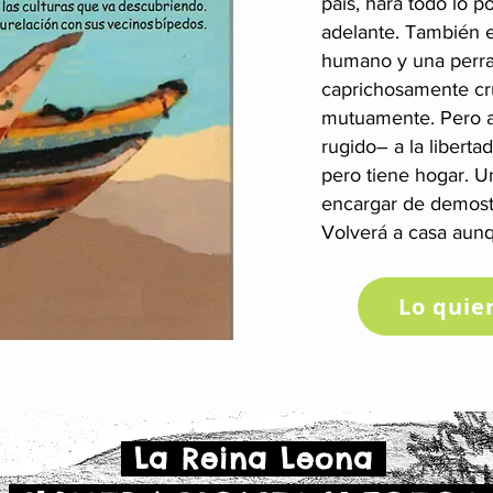
país, hará todo lo p
adelante. También e
humano y una perra
caprichosamente cr
mutuamente. Pero a
rugido– a la liberta
pero tiene hogar. U
encargar de demostr
Volverá a casa aunq
Lo quie
La Reina Leona