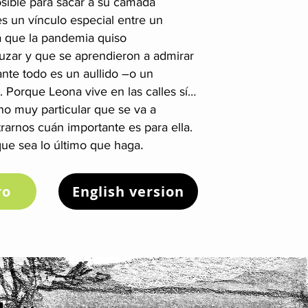
osible para sacar a su camada
s un vínculo especial entre un
 que la pandemia quiso
uzar y que se aprendieron a admirar
nte todo es un aullido –o un
d. Porque Leona vive en las calles sí…
no muy particular que se va a
arnos cuán importante es para ella.
.
ue sea lo último que haga
ro
English version