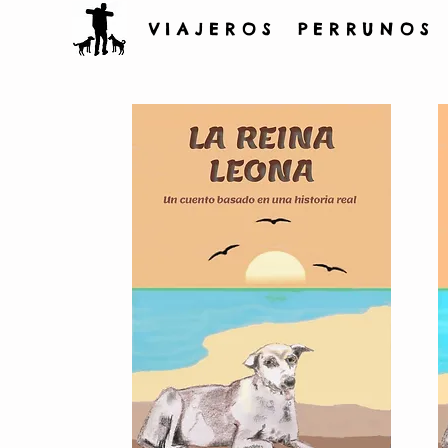
V I A J E R O S P E R R U N O S