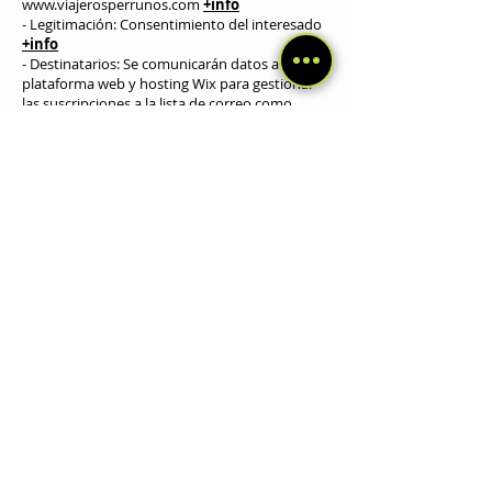
www.viajerosperrunos.com
+info
- Legitimación: Consentimiento del interesado
+info
- Destinatarios: Se comunicarán datos a la
plataforma web y hosting Wix para gestionar
las suscripciones a la lista de correo como
plataforma de envío de boletines por correo
electrónico
+info
- Derechos: Tiene derecho a Acceder, rectificar
y suprimir los datos, así como otros derechos,
como se explica en la información adicional
+info
- Plazo de conservación de los datos: Hasta
que no se solicite su s
upresión por el
interesado.
- Información adicional: Puede consultar la
información adicional y detallada sobre
Protección de Datos Personales en mi página
web www.viajerosperrunos.com
+info