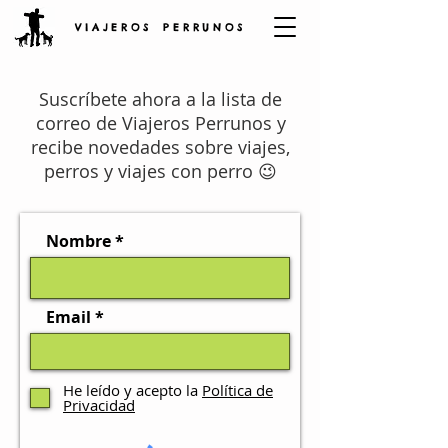
V I A J E R O S P E R R U N O S
Suscríbete ahora a la lista de
correo de Viajero
s Perrunos y
recibe novedades sobre viajes,
perros y viajes
con perro 😉
Nombre
Email
He leído y acepto la
Política de
Privacidad