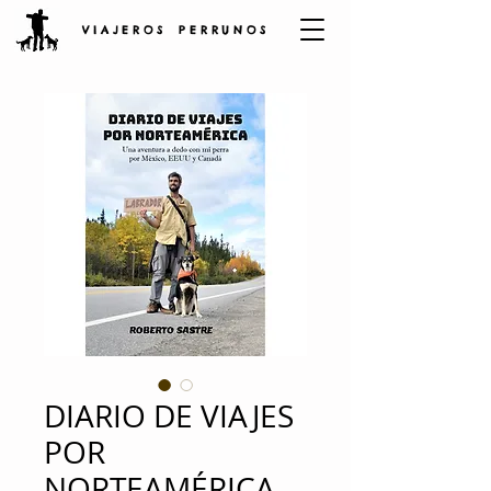
V I A J E R O S P E R R U N O S
DIARIO DE VIAJES
POR
NORTEAMÉRICA