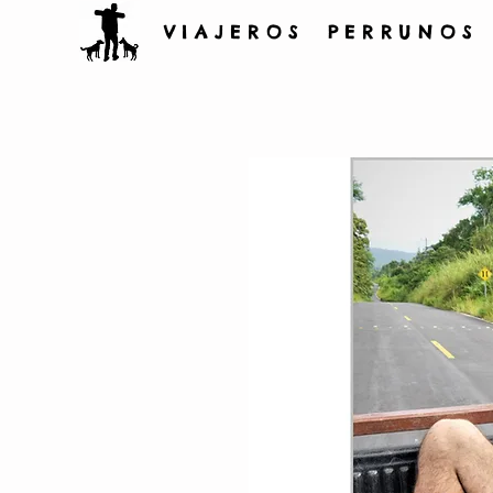
V I A J E R O S P E R R U N O S