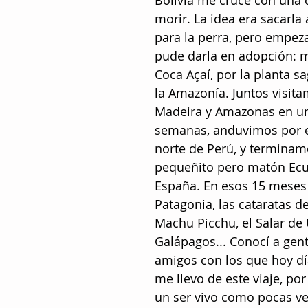
Bolivia me crucé con una
morir. La idea era sacarla
para la perra, pero empeza
pude darla en adopción: 
Coca Açaí, por la planta sa
la Amazonía. Juntos visita
Madeira y Amazonas en un v
semanas, anduvimos por 
norte de Perú, y terminam
pequeñito pero matón Ecua
España. En esos 15 meses 
Patagonia, las cataratas de
Machu Picchu, el Salar de 
Galápagos... Conocí a gen
amigos con los que hoy día
me llevo de este viaje, po
un ser vivo como pocas ve