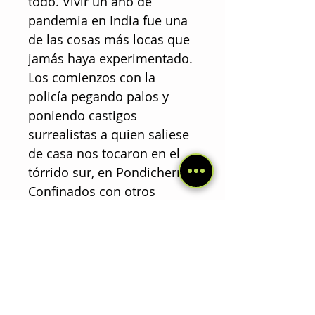
todo. Vivir un año de
pandemia en India fue una
de las cosas más locas que
jamás haya experimentado.
Los comienzos con la
policía pegando palos y
poniendo castigos
surrealistas a quien saliese
de casa nos tocaron en el
tórrido sur, en Pondicherry.
Confinados con otros
viajeros en una casa, fuimos
discriminados como nunca
antes por ser extranjeros.
Allí estuvimos siete meses y
dediqué gran parte del
tiempo a los perros