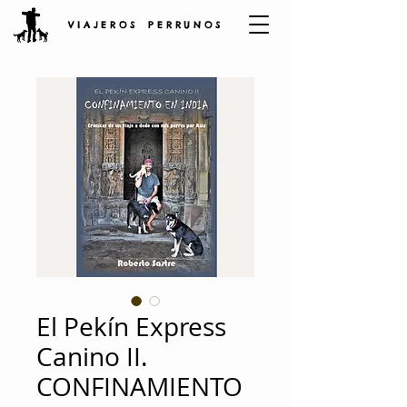
V I A J E R O S P E R R U N O S
El Pekín Express
Canino II.
CONFINAMIENTO