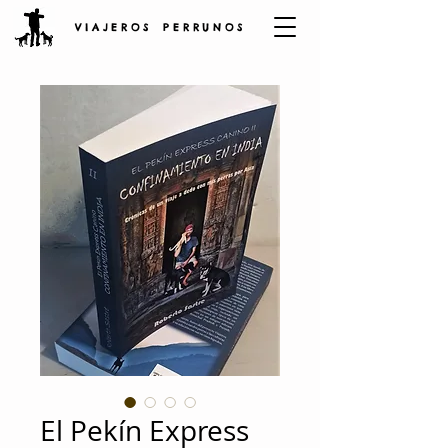
V I A J E R O S P E R R U N O S
El Pekín Express