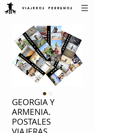
V I A J E R O S P E R R U N O S
GEORGIA Y
ARMENIA.
POSTALES
VIAJERAS