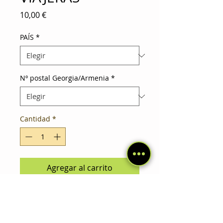
Precio
10,00 €
PAÍS
*
Nº postal Georgia/Armenia
*
Cantidad
*
Agregar al carrito
Postales con microrrelatos
de los temas que más me