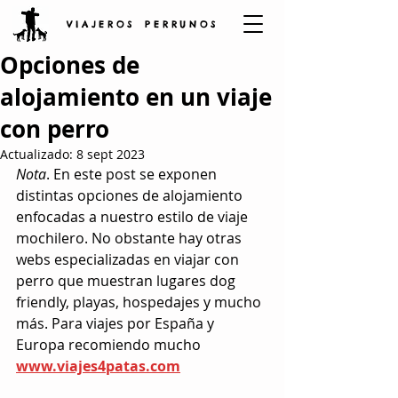
V I A J E R O S P E R R U N O S
Opciones de
alojamiento en un viaje
con perro
Actualizado:
8 sept 2023
Nota
. En este post se exponen 
distintas opciones de alojamiento 
enfocadas a nuestro estilo de viaje 
mochilero. No obstante hay otras 
webs especializadas en viajar con 
perro que muestran lugares dog 
friendly, playas, hospedajes y mucho 
más. Para viajes por España y 
Europa recomiendo mucho
www.viajes4patas.com