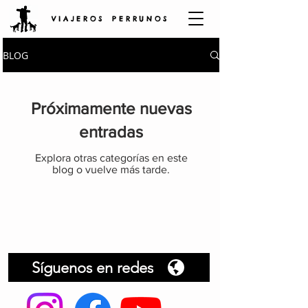
V I A J E R O S P E R R U N O S
BLOG
Próximamente nuevas
entradas
Explora otras categorías en este
blog o vuelve más tarde.
Síguenos en redes