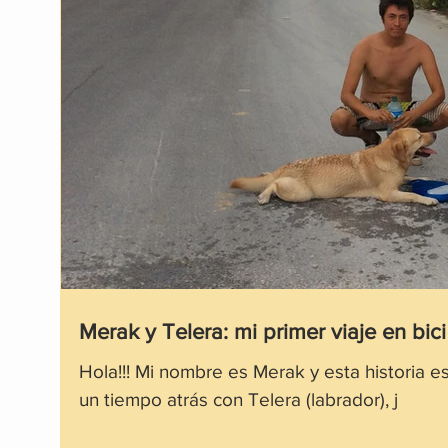
Merak y Telera: mi primer viaje en bic
Hola!!! Mi nombre es Merak y esta historia e
un tiempo atrás con Telera (labrador), j