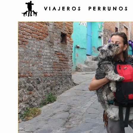
V I A J E R O S P E R R U N O S