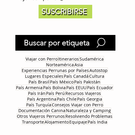
SUSCRIBIRSE
Buscar por etiqueta
Viajar con Perro
Itinerarios
Sudamérica
Norteamérica
Asia
Experiencias Perrunas por Países
Autostop
Lugares Especiales
País Canadá
Cultura
País Brasil
País México
País Pakistán
País Armenia
País Bolivia
País EEUU
País Ecuador
País Irán
País Perú
Recursos Viajeros
País Argentina
País Chile
País Georgia
País Turquía
Consejos Viajar con Perro
Documentación Canina
Naturaleza y Camping
Otros Viajeros Perrunos
Resolviendo Problemas
Transporte
Alojamiento
Equipaje
País India