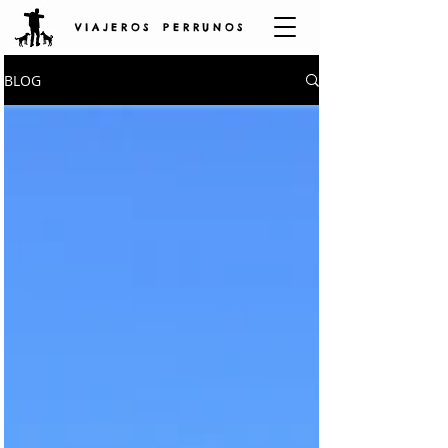
V I A J E R O S P E R R U N O S
BLOG