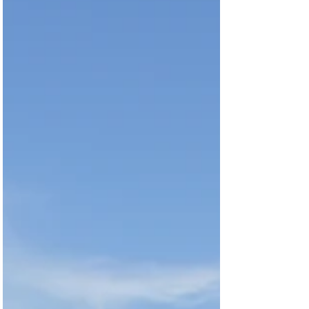
Brasil amazónico: viaje fluvial
La Amazonía brasileira es enorme, con miles
de sitios por visitar. Lo que la mayoría de los
viajeros quiere es vivir una experiencia
diferen