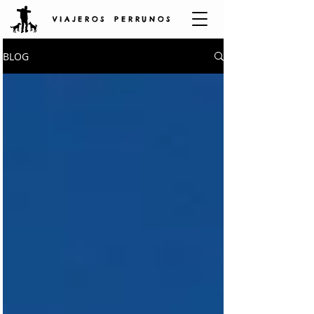
V I A J E R O S P E R R U N O S
BLOG