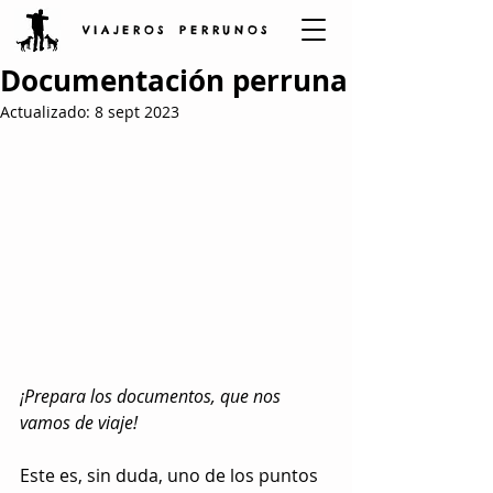
V I A J E R O S P E R R U N O S
Documentación perruna
Actualizado:
8 sept 2023
¡Prepara los documentos, que nos 
vamos de viaje!
Este es, sin duda, uno de los puntos 