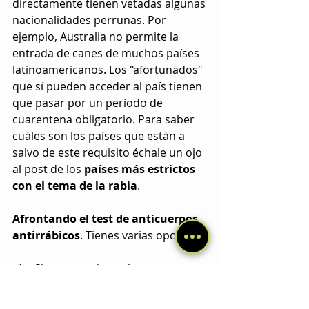
directamente tienen vetadas algunas 
nacionalidades perrunas. Por 
ejemplo, Australia no permite la 
entrada de canes de muchos países 
latinoamericanos. Los "afortunados" 
que sí pueden acceder al país tienen 
que pasar por un período de 
cuarentena obligatorio. Para saber 
cuáles son los países que están a 
salvo de este requisito échale un ojo 
al post de los 
países más estrictos 
con el tema de la rabia
.
Afrontando el test de anticuerpos 
antirrábicos
. Tienes varias opciones.
Si tu perro tiene el pasaporte 
europeo tienes vía libre para 
volar desde donde quieras a casi 