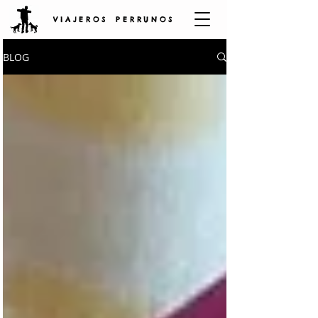
V I A J E R O S P E R R U N O S
BLOG