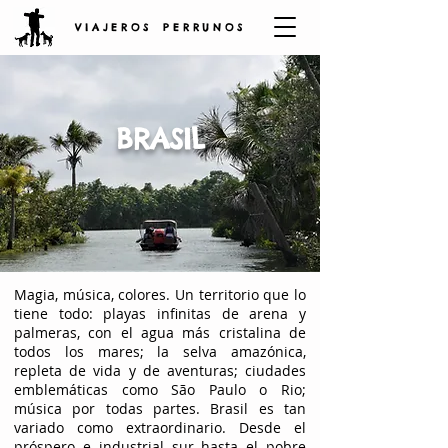
V I A J E R O S P E R R U N O S
BRASIL
Magia, música, colores. Un territorio que lo
tiene todo: playas infinitas de arena y
palmeras, con el agua más cristalina de
todos los mares; la selva amazónica,
repleta de vida y de aventuras; ciudades
emblemáticas como São Paulo o Rio;
música por todas partes. Brasil es tan
variado como extraordinario. Desde el
próspero e industrial sur hasta el pobre