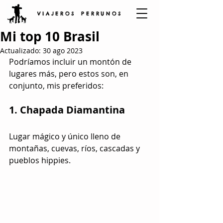
V I A J E R O S P E R R U N O S
Mi top 10 Brasil
Actualizado:
30 ago 2023
Podríamos incluir un montón de 
lugares más, pero estos son, en 
conjunto, mis preferidos:
1. Chapada Diamantina
Lugar mágico y único lleno de 
montañas, cuevas, ríos, cascadas y 
pueblos hippies.