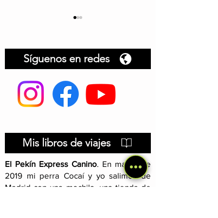
Síguenos en redes
Brasil amazónico: viaje
Música y ritm
fluvial
brasileiros: ¡A
Mis libros de viajes
El Pekín Express Canino
.
En marzo de
2019 mi perra Cocaí y yo salimos de
Madrid con una mochila, una tienda de
campaña y una misión entre ceja y ceja:
llegar a China a dedo. Cuando