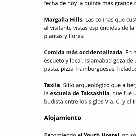
fecha de hoy la quinta más grande
Margalla Hills
. Las colinas que cu
al visitante vistas espléndidas de 
plantas y flores. 
Comida más occidentalizada
. En 
escueto y local. Islamabad goza de
pasta, pizza, hamburguesas, helados,
Taxila
. Sitio arqueológico que alber
la 
escuela de Taksashila
, que fue 
budista entre los siglos V a. C. y el II
Alojamiento
Recomiendo el 
Youth Hostel
, no s