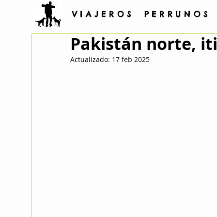
V I A J E R O S P E R R U N O S
Pakistán norte, it
Actualizado:
17 feb 2025