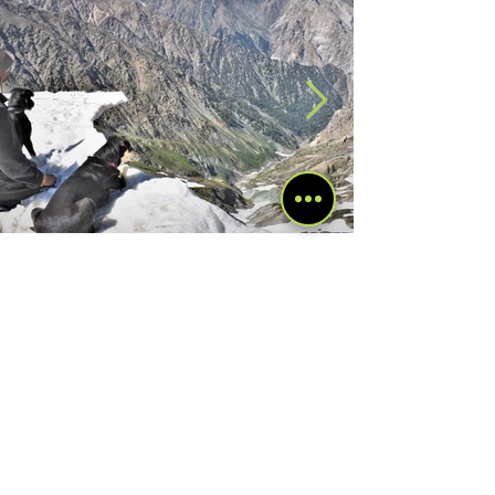
Viajar con perro en Pakistán
Pakistán es uno de los países en que más
tiempo hemos estado y que mejor conozco. Lo
visitamos dos veces: una primera de un mes
(noviembre
1
/
26