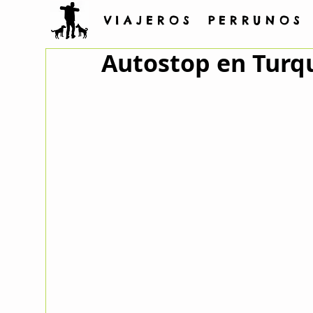
V I A J E R O S P E R R U N O S
Autostop en Turq