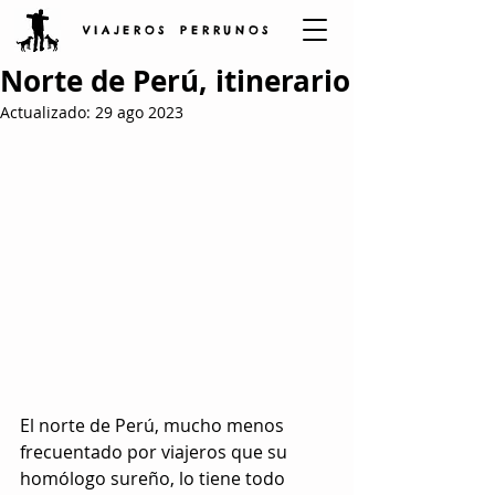
V I A J E R O S P E R R U N O S
Norte de Perú, itinerario
Actualizado:
29 ago 2023
El norte de Perú, mucho menos 
frecuentado por viajeros que su 
homólogo sureño, lo tiene todo 