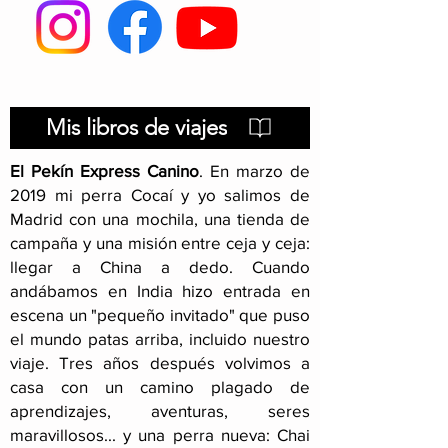
Viajar con perro en
Viajar con per
Georgia
Perú
Mis libros de viajes
El Pekín Express Canino
.
En marzo de
2019 mi perra Cocaí y yo salimos de
Madrid con una mochila, una tienda de
campaña y una misión entre ceja y ceja:
llegar a China a dedo. Cuando
andábamos en India hizo entrada en
escena un "pequeño invitado" que puso
el mundo patas arriba, incluido nuestro
viaje
. Tres años después volvimos a
casa con un camino plagado de
aprendizajes, aventuras, seres
maravillosos... y una perra nueva: Chai