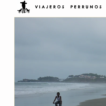
V I A J E R O S P E R R U N O S