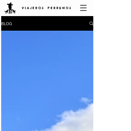
V I A J E R O S P E R R U N O S
BLOG