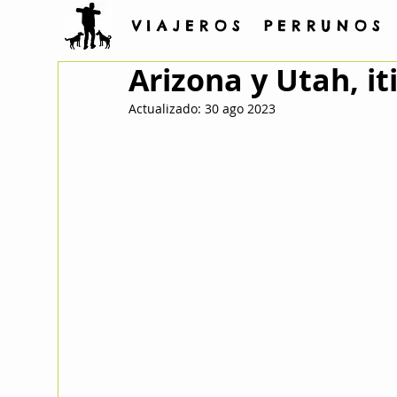
V I A J E R O S P E R R U N O S
Arizona y Utah, it
Actualizado:
30 ago 2023