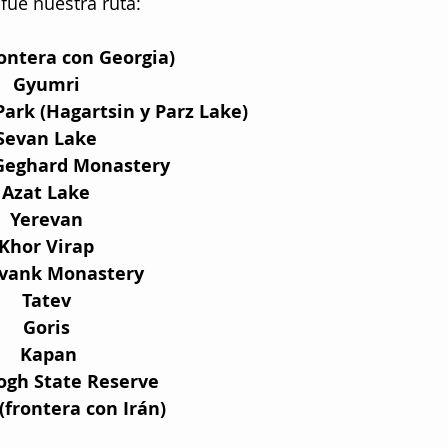
fue nuestra ruta:
ontera con Georgia) 
Gyumri 
Park (Hagartsin y Parz Lake) 
Sevan Lake 
Geghard Monastery 
Azat Lake 
Yerevan 
Khor Virap 
vank Monastery
Tatev 
Goris 
Kapan
ogh State Reserve 
(frontera con Irán)