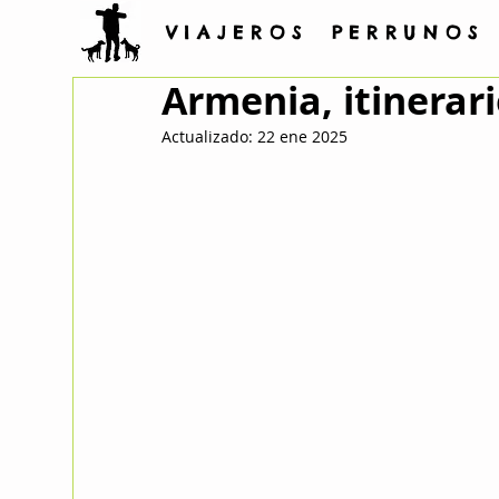
V I A J E R O S P E R R U N O S
Armenia, itinerar
Actualizado:
22 ene 2025