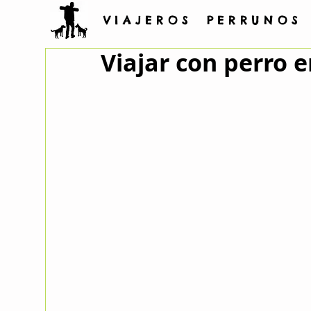
V I A J E R O S P E R R U N O S
Viajar con perro 