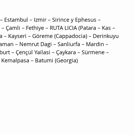
 – Estambul – Izmir – Sirince y Ephesus – 
 Çamli – Fethiye – RUTA LICIA (Patara – Kas – 
a – Kayseri – Göreme (Cappadocia) – Derinkuyu 
yaman – Nemrut Dagi – Sanliurfa – Mardin – 
burt – Çençül Yailasi – Çaykara – Sürmene – 
– Kemalpasa – Batumi (Georgia)