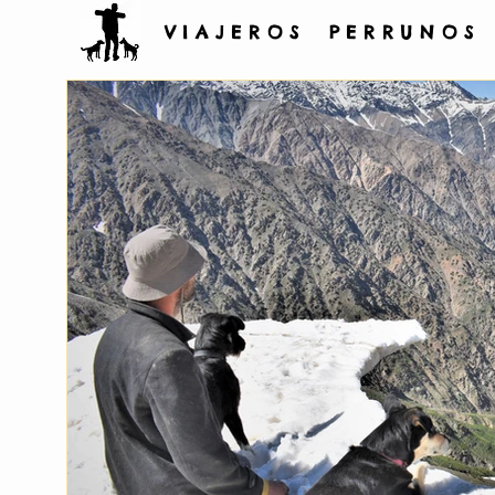
V I A J E R O S P E R R U N O S