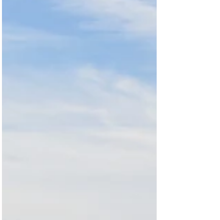
Los más aventureros querrán adentrarse en
la naturaleza más salvaje en su visita a
Canadá. Estas 6 rutas de varios días son de
10 y se puede