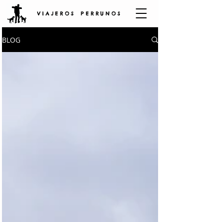
V I A J E R O S P E R R U N O S
BLOG